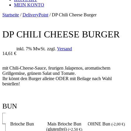
MEIN KONTO
Startseite
/
DeliveryPoint
/ DP Chili Cheese Burger
DP CHILI CHEESE BURGER
inkl. 7% MwSt.
zzgl.
Versand
14,61
€
mit Chili-Cheese-Sauce, feurigen Jalapenos, aromatischem
Grillgemüse, grünem Salat und Tomate.
Ihr könnt den Burger alleine ODER mit Beilage nach Wahl
bestellen!
BUN
Brioche Bun
Mais Brioche Bun
OHNE Bun
(
-
2,00
€
)
(glutenfrei)
(
+
2,50
€
)