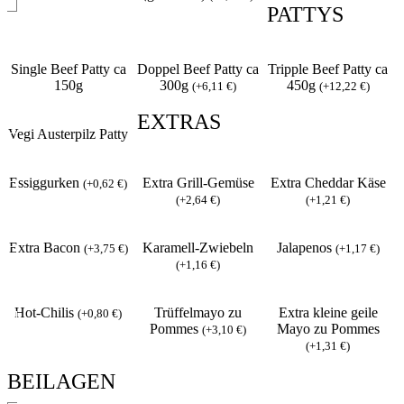
PATTYS
Single Beef Patty ca
Doppel Beef Patty ca
Tripple Beef Patty ca
150g
300g
450g
(
+
6,11
€
)
(
+
12,22
€
)
EXTRAS
Vegi Austerpilz Patty
Essiggurken
Extra Grill-Gemüse
Extra Cheddar Käse
(
+
0,62
€
)
(
+
2,64
€
)
(
+
1,21
€
)
Extra Bacon
Karamell-Zwiebeln
Jalapenos
(
+
3,75
€
)
(
+
1,17
€
)
(
+
1,16
€
)
Hot-Chilis
Trüffelmayo zu
Extra kleine geile
(
+
0,80
€
)
Pommes
Mayo zu Pommes
(
+
3,10
€
)
(
+
1,31
€
)
BEILAGEN