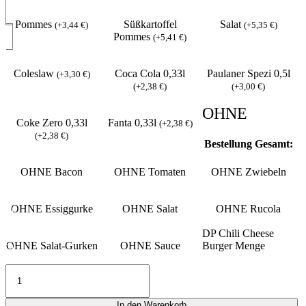
Pommes
Süßkartoffel
Salat
(
+
3,44
€
)
(
+
5,35
€
)
Pommes
(
+
5,41
€
)
Coleslaw
Coca Cola 0,33l
Paulaner Spezi 0,5l
(
+
3,30
€
)
(
+
2,38
€
)
(
+
3,00
€
)
OHNE
Coke Zero 0,33l
Fanta 0,33l
(
+
2,38
€
)
(
+
2,38
€
)
Bestellung Gesamt:
OHNE Bacon
OHNE Tomaten
OHNE Zwiebeln
OHNE Essiggurke
OHNE Salat
OHNE Rucola
DP Chili Cheese
OHNE Salat-Gurken
OHNE Sauce
Burger Menge
In den Warenkorb